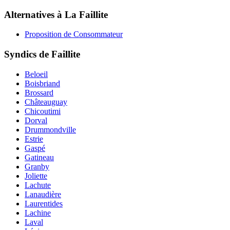
Alternatives à La Faillite
Proposition de Consommateur
Syndics de Faillite
Beloeil
Boisbriand
Brossard
Châteauguay
Chicoutimi
Dorval
Drummondville
Estrie
Gaspé
Gatineau
Granby
Joliette
Lachute
Lanaudière
Laurentides
Lachine
Laval