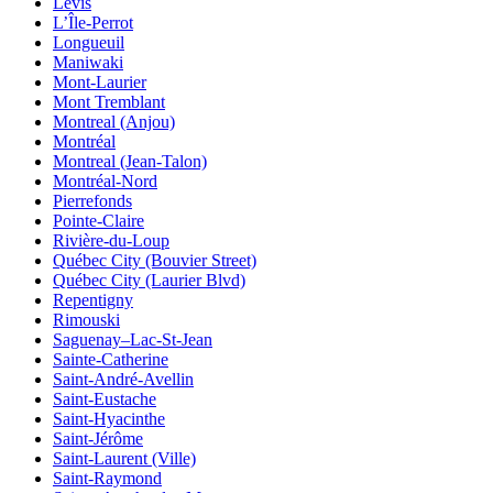
Lévis
L’Île-Perrot
Longueuil
Maniwaki
Mont-Laurier
Mont Tremblant
Montreal (Anjou)
Montréal
Montreal (Jean-Talon)
Montréal-Nord
Pierrefonds
Pointe-Claire
Rivière-du-Loup
Québec City (Bouvier Street)
Québec City (Laurier Blvd)
Repentigny
Rimouski
Saguenay–Lac-St-Jean
Sainte-Catherine
Saint-André-Avellin
Saint-Eustache
Saint-Hyacinthe
Saint-Jérôme
Saint-Laurent (Ville)
Saint-Raymond