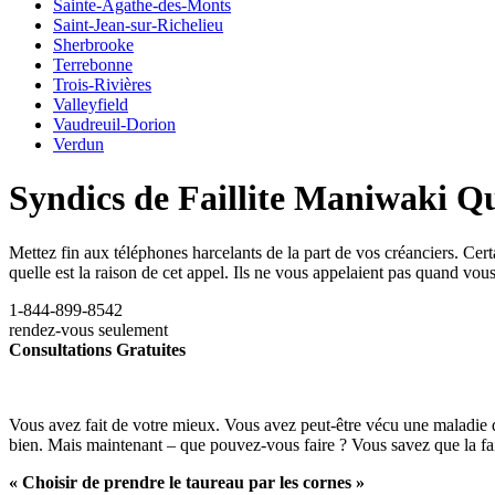
Sainte-Agathe-des-Monts
Saint-Jean-sur-Richelieu
Sherbrooke
Terrebonne
Trois-Rivières
Valleyfield
Vaudreuil-Dorion
Verdun
Syndics de Faillite Maniwaki Q
Mettez fin aux téléphones harcelants de la part de vos créanciers. Ce
quelle est la raison de cet appel. Ils ne vous appelaient pas quand vou
1-844-899-8542
rendez-vous seulement
Consultations Gratuites
Vous avez fait de votre mieux. Vous avez peut-être vécu une maladie da
bien. Mais maintenant – que pouvez-vous faire ? Vous savez que la fail
« Choisir de prendre le taureau par les cornes »