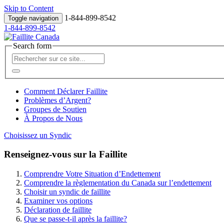
Skip to Content
1-844-899-8542
Toggle navigation
1-844-899-8542
Search form
Comment Déclarer Faillite
Problèmes d’Argent?
Groupes de Soutien
À Propos de Nous
Choisissez un Syndic
Renseignez-vous sur la Faillite
Comprendre Votre Situation d’Endettement
Comprendre la règlementation du Canada sur l’endettement
Choisir un syndic de faillite
Examiner vos options
Déclaration de faillite
Que se passe-t-il après la faillite?